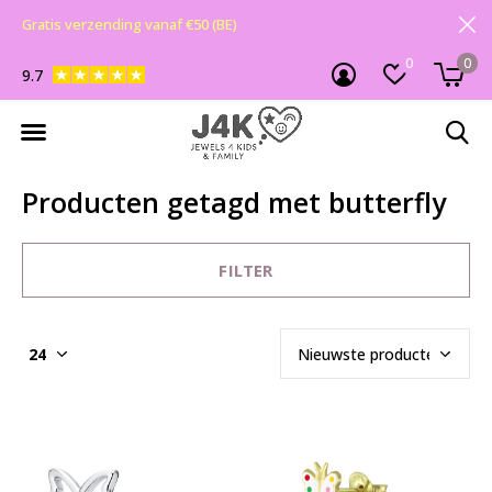
Gratis verzending vanaf €50 (BE)
0
0
9.7
Producten getagd met butterfly
FILTER