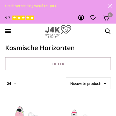
Gratis verzending vanaf €50 (BE)
0
0
9.7
Kosmische Horizonten
FILTER