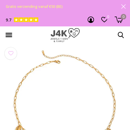
Gratis verzending vanaf €50 (BE)
0
0
9.7