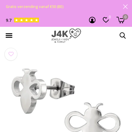
Gratis verzending vanaf €50 (BE)
0
0
9.7