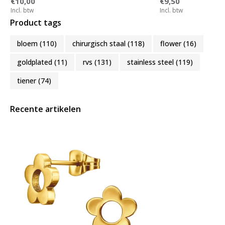
€10,00
€9,50
Incl. btw
Incl. btw
Product tags
bloem
(110)
chirurgisch staal
(118)
flower
(16)
goldplated
(11)
rvs
(131)
stainless steel
(119)
tiener
(74)
Recente artikelen