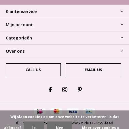
Klantenservice
Mijn account
Categorieën
Over ons
CALL US
EMAIL US
Wij slaan cookies op om onze website te verbeteren. Is dat
© Copyright
2026
- Theme By
DMWS
x
Plus+
-
RSS-feed
akkoord?
Ja
Nee
Meer over cookies »