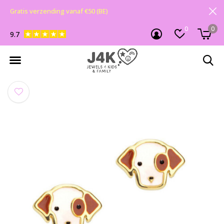
Gratis verzending vanaf €50 (BE)
0
0
9.7