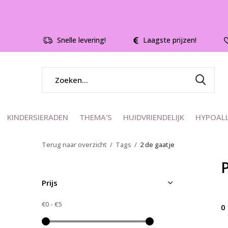
Snelle levering!
Laagste prijzen!
KINDERSIERADEN
THEMA'S
HUIDVRIENDELIJK
HYPOAL
Terug naar overzicht
Tags
2 de gaatje
Prijs
€0
-
€5
0