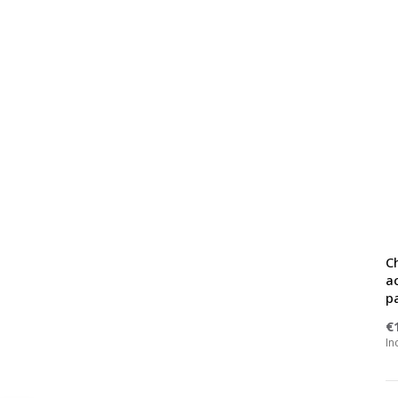
Ch
a
p
€
In