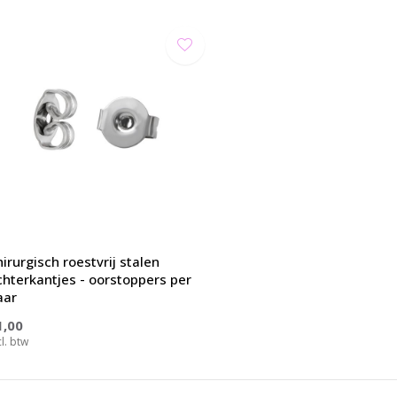
irurgisch roestvrij stalen
chterkantjes - oorstoppers per
aar
1,00
cl. btw