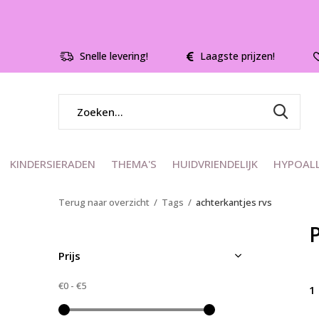
Snelle levering!
Laagste prijzen!
KINDERSIERADEN
THEMA'S
HUIDVRIENDELIJK
HYPOAL
Terug naar overzicht
Tags
achterkantjes rvs
Prijs
€0
-
€5
1