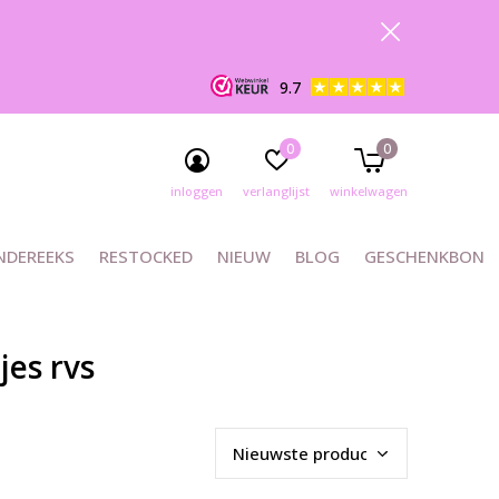
9.7
0
0
inloggen
verlanglijst
winkelwagen
NDEREEKS
RESTOCKED
NIEUW
BLOG
GESCHENKBON
es rvs