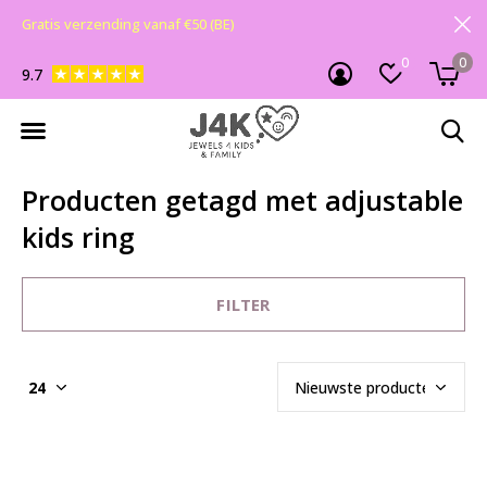
Gratis verzending vanaf €50 (BE)
0
0
9.7
Producten getagd met adjustable
kids ring
FILTER