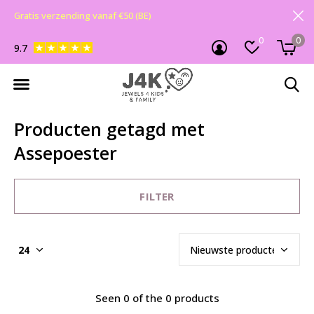
Gratis verzending vanaf €50 (BE)
0
0
9.7
Producten getagd met
Assepoester
FILTER
Seen 0 of the 0 products