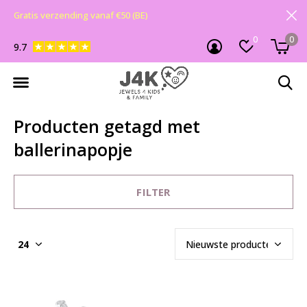
Gratis verzending vanaf €50 (BE)
0
0
9.7
Producten getagd met
ballerinapopje
FILTER