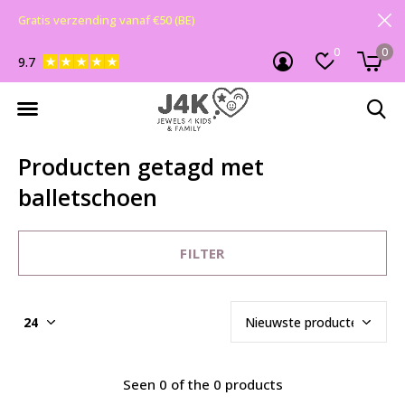
Gratis verzending vanaf €50 (BE)
0
0
9.7
Producten getagd met
balletschoen
FILTER
Seen 0 of the 0 products