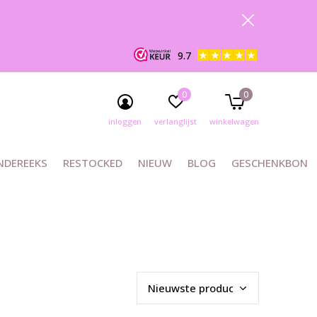
9.7
0
0
inloggen
verlanglijst
winkelwagen
NDEREEKS
RESTOCKED
NIEUW
BLOG
GESCHENKBON