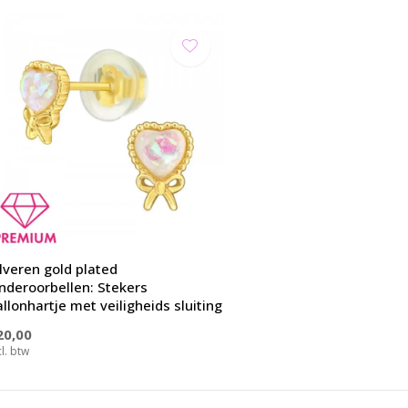
ilveren gold plated
inderoorbellen: Stekers
llonhartje met veiligheids sluiting
20,00
cl. btw