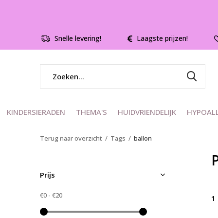
Snelle levering!
Laagste prijzen!
KINDERSIERADEN
THEMA'S
HUIDVRIENDELIJK
HYPOAL
Terug naar overzicht
Tags
ballon
Prijs
€0
-
€20
1