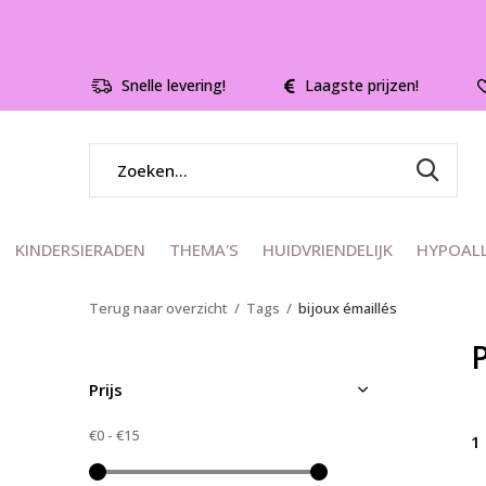
Snelle levering!
Laagste prijzen!
KINDERSIERADEN
THEMA'S
HUIDVRIENDELIJK
HYPOAL
Terug naar overzicht
Tags
bijoux émaillés
Prijs
€0
-
€15
1