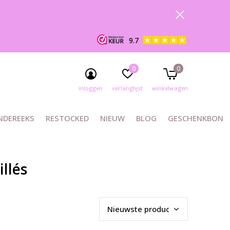
9.7
0
0
inloggen
verlanglijst
winkelwagen
NDEREEKS
RESTOCKED
NIEUW
BLOG
GESCHENKBON
llés