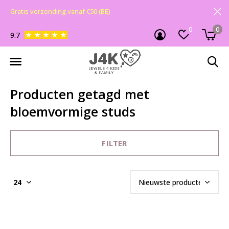
Gratis verzending vanaf €50 (BE)
0
0
9.7
Producten getagd met
bloemvormige studs
FILTER