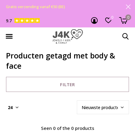
Gratis verzending vanaf €50 (BE)
0
0
9.7
Producten getagd met body &
face
FILTER
Seen 0 of the 0 products