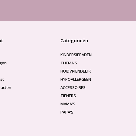
nt
Categorieën
KINDERSIERADEN
ngen
THEMA'S
HUIDVRIENDELIJK
jst
HYPOALLERGEEN
ducten
ACCESSOIRES
TIENERS
MAMA'S
PAPA'S