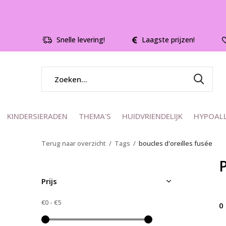
Snelle levering!
Laagste prijzen!
KINDERSIERADEN
THEMA'S
HUIDVRIENDELIJK
HYPOAL
Terug naar overzicht
Tags
boucles d'oreilles fusée
P
Prijs
€0
-
€5
0