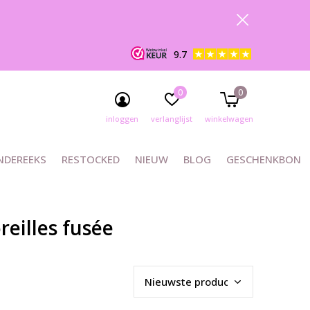
9.7
0
0
inloggen
verlanglijst
winkelwagen
NDEREEKS
RESTOCKED
NIEUW
BLOG
GESCHENKBON
eilles fusée