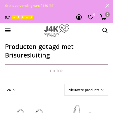
Gratis verzending vanaf €50 (BE)
0
0
9.7
Producten getagd met
Brisuresluiting
FILTER