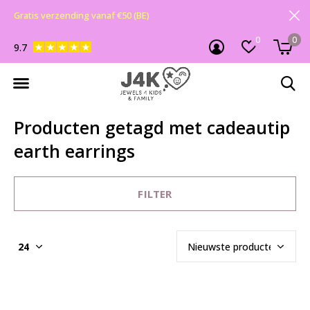
Gratis verzending vanaf €50 (BE)
0
0
9.7
Producten getagd met cadeautip
earth earrings
FILTER