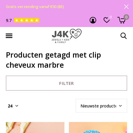
Gratis verzending vanaf €50 (BE)
0
0
9.7
Producten getagd met clip
cheveux marbre
FILTER