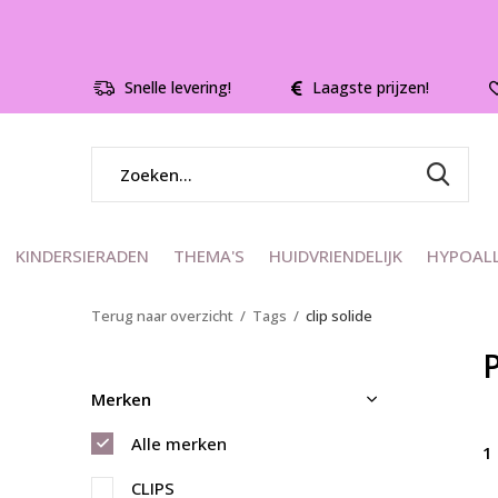
Snelle levering!
Laagste prijzen!
KINDERSIERADEN
THEMA'S
HUIDVRIENDELIJK
HYPOAL
Terug naar overzicht
Tags
clip solide
P
Merken
Alle merken
1
CLIPS