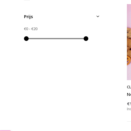
Prijs
€0
-
€20
CL
N
€
In