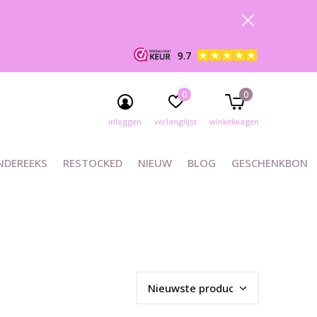
9.7
0
0
inloggen
verlanglijst
winkelwagen
NDEREEKS
RESTOCKED
NIEUW
BLOG
GESCHENKBON