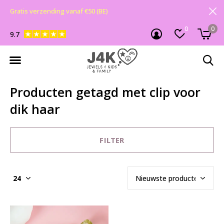
Gratis verzending vanaf €50 (BE)
0
0
9.7
Producten getagd met clip voor
dik haar
FILTER