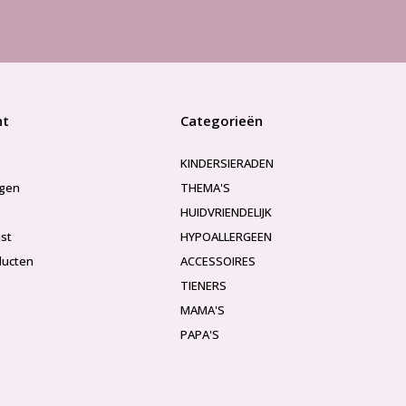
nt
Categorieën
KINDERSIERADEN
ngen
THEMA'S
HUIDVRIENDELIJK
jst
HYPOALLERGEEN
ducten
ACCESSOIRES
TIENERS
MAMA'S
PAPA'S