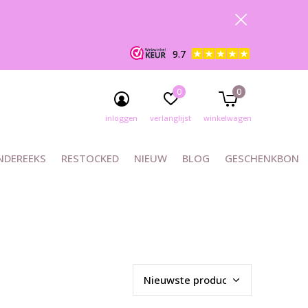
9.7
0
0
inloggen
verlanglijst
winkelwagen
NDEREEKS
RESTOCKED
NIEUW
BLOG
GESCHENKBON