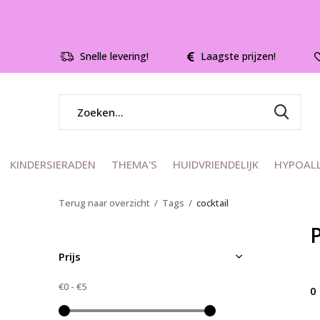
Snelle levering!
Laagste prijzen!
KINDERSIERADEN
THEMA'S
HUIDVRIENDELIJK
HYPOAL
Terug naar overzicht
Tags
cocktail
Prijs
€0
-
€5
0