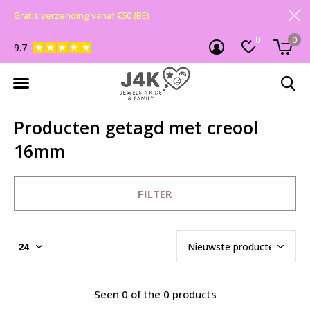
Gratis verzending vanaf €50 (BE)
0
0
9.7
Producten getagd met creool
16mm
FILTER
Seen 0 of the 0 products