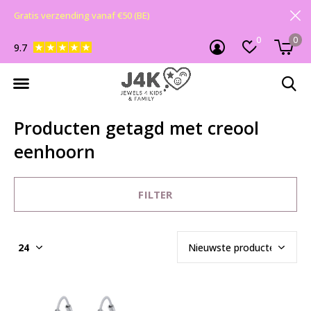
Gratis verzending vanaf €50 (BE)
0
0
9.7
Producten getagd met creool
eenhoorn
FILTER