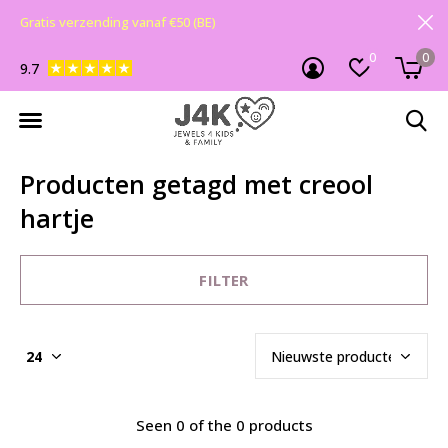
Gratis verzending vanaf €50 (BE)
0
0
9.7
Producten getagd met creool
hartje
FILTER
Seen 0 of the 0 products