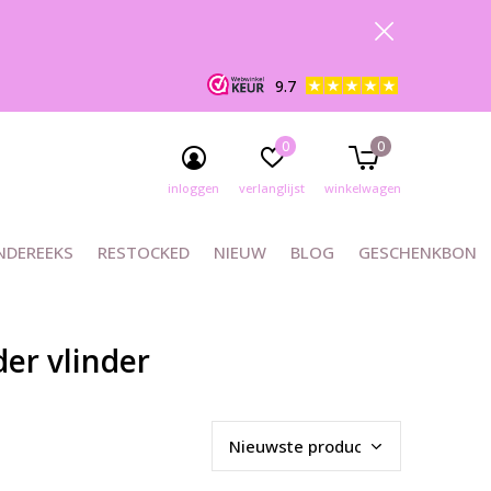
9.7
0
0
inloggen
verlanglijst
winkelwagen
NDEREEKS
RESTOCKED
NIEUW
BLOG
GESCHENKBON
er vlinder