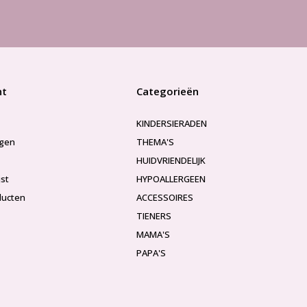
nt
Categorieën
KINDERSIERADEN
ngen
THEMA'S
HUIDVRIENDELIJK
jst
HYPOALLERGEEN
ducten
ACCESSOIRES
TIENERS
MAMA'S
PAPA'S