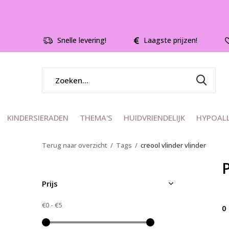
Snelle levering!
Laagste prijzen!
KINDERSIERADEN
THEMA'S
HUIDVRIENDELIJK
HYPOAL
Terug naar overzicht
Tags
creool vlinder vlinder
P
Prijs
€0
-
€5
0