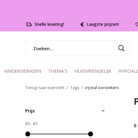
Snelle levering!
Laagste prijzen!
KINDERSIERADEN
THEMA'S
HUIDVRIENDELIJK
HYPOAL
Terug naar overzicht
Tags
crystal oorstekers
Prijs
€0
-
€5
0