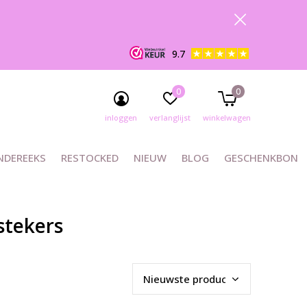
9.7
0
0
inloggen
verlanglijst
winkelwagen
NDEREEKS
RESTOCKED
NIEUW
BLOG
GESCHENKBON
stekers