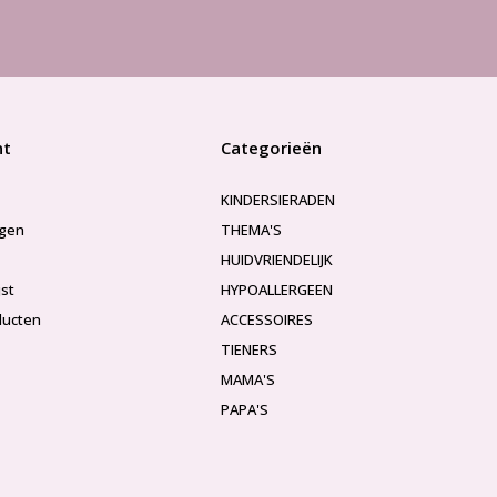
nt
Categorieën
KINDERSIERADEN
ngen
THEMA'S
HUIDVRIENDELIJK
jst
HYPOALLERGEEN
ducten
ACCESSOIRES
TIENERS
MAMA'S
PAPA'S