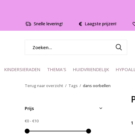
Snelle levering!
Laagste prijzen!
KINDERSIERADEN
THEMA'S
HUIDVRIENDELIJK
HYPOAL
Terug naar overzicht
Tags
dans oorbellen
Prijs
€0
-
€10
1