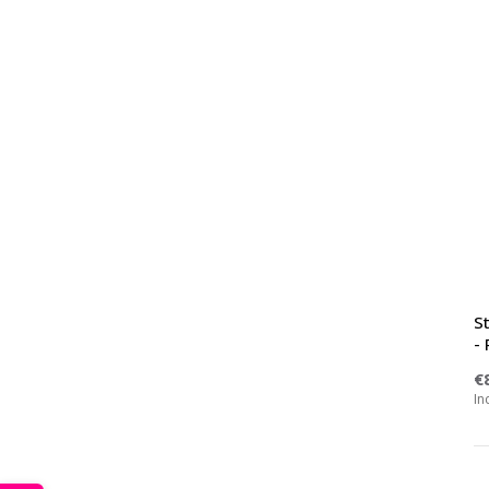
S
- 
€
In