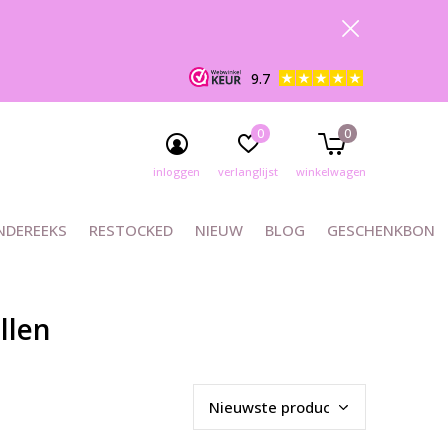
9.7
0
0
inloggen
verlanglijst
winkelwagen
NDEREEKS
RESTOCKED
NIEUW
BLOG
GESCHENKBON
llen