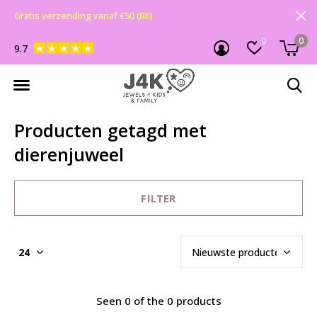
Gratis verzending vanaf €50 (BE)
0
0
9.7
Producten getagd met
dierenjuweel
FILTER
Seen 0 of the 0 products