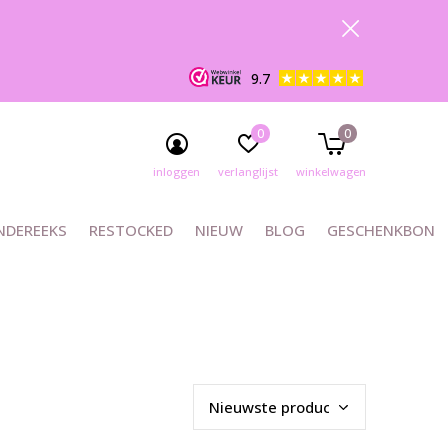
9.7
0
0
inloggen
verlanglijst
winkelwagen
NDEREEKS
RESTOCKED
NIEUW
BLOG
GESCHENKBON