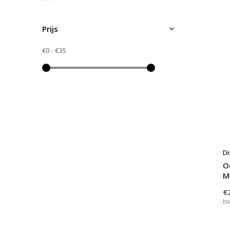
Prijs
€0
-
€35
Di
O
M
€
In