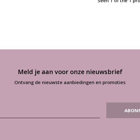
Seen 1 of the 1 pr
Meld je aan voor onze nieuwsbrief
Ontvang de nieuwste aanbiedingen en promoties
ABON