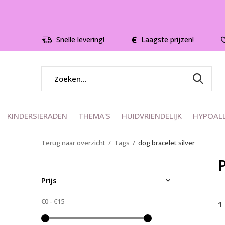
Snelle levering!
Laagste prijzen!
KINDERSIERADEN
THEMA'S
HUIDVRIENDELIJK
HYPOAL
Terug naar overzicht
Tags
dog bracelet silver
Prijs
€0
-
€15
1