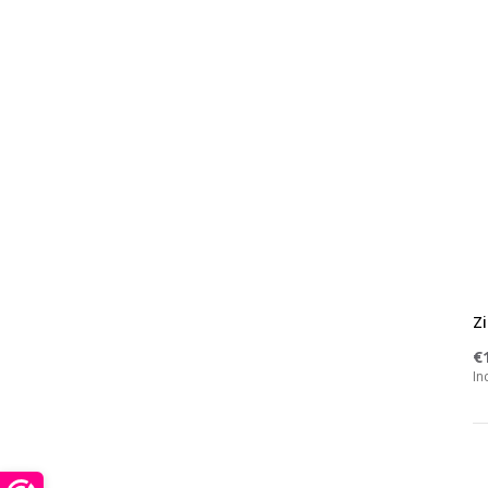
Z
€
In