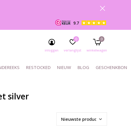
9.7
0
0
inloggen
verlanglijst
winkelwagen
NDEREEKS
RESTOCKED
NIEUW
BLOG
GESCHENKBON
t silver