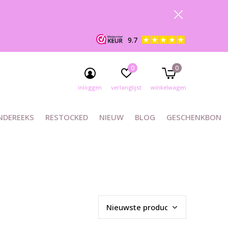
9.7
0
0
inloggen
verlanglijst
winkelwagen
NDEREEKS
RESTOCKED
NIEUW
BLOG
GESCHENKBON