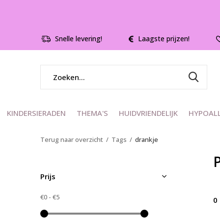
Snelle levering!
Laagste prijzen!
KINDERSIERADEN
THEMA'S
HUIDVRIENDELIJK
HYPOAL
Terug naar overzicht
Tags
drankje
Prijs
€0
-
€5
0