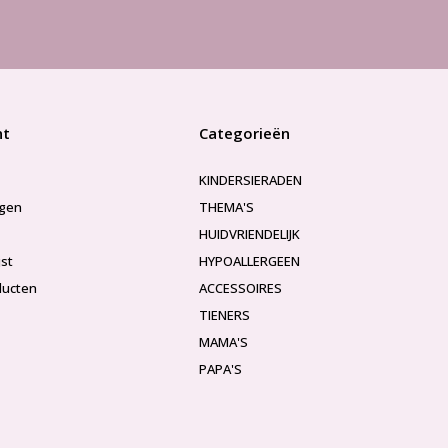
nt
Categorieën
KINDERSIERADEN
ngen
THEMA'S
HUIDVRIENDELIJK
jst
HYPOALLERGEEN
ducten
ACCESSOIRES
TIENERS
MAMA'S
PAPA'S