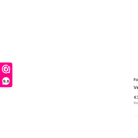
Fo
9,6
Ve
€
In