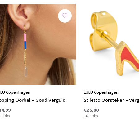
ULU Copenhagen
LULU Copenhagen
opping Oorbel – Goud Verguld
Stiletto Oorsteker – Ver
44,99
€25,00
cl. btw
Incl. btw