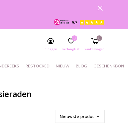
9.7
0
0
inloggen
verlanglijst
winkelwagen
NDEREEKS
RESTOCKED
NIEUW
BLOG
GESCHENKBON
sieraden