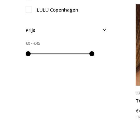
LULU Copenhagen
Prijs
€0
-
€45
L
T
€
In