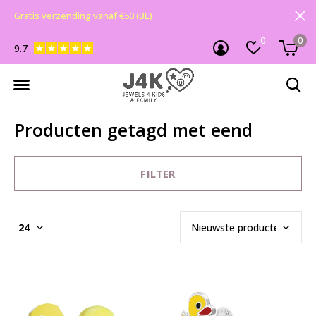
Gratis verzending vanaf €50 (BE)
0
0
9.7
Producten getagd met eend
FILTER