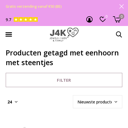
Gratis verzending vanaf €50 (BE)
0
0
9.7
Producten getagd met eenhoorn
met steentjes
FILTER