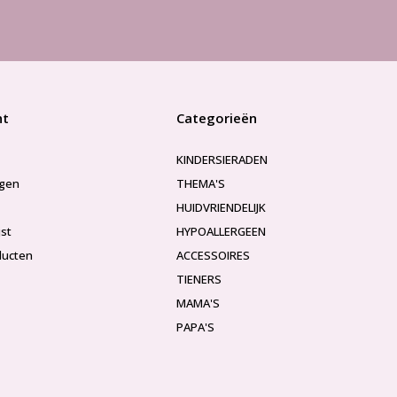
nt
Categorieën
KINDERSIERADEN
ngen
THEMA'S
HUIDVRIENDELIJK
jst
HYPOALLERGEEN
ducten
ACCESSOIRES
TIENERS
MAMA'S
PAPA'S