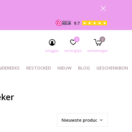
9.7
0
0
inloggen
verlanglijst
winkelwagen
NDEREEKS
RESTOCKED
NIEUW
BLOG
GESCHENKBON
eker