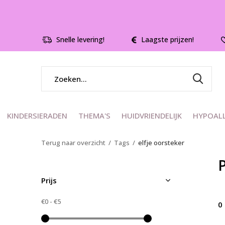
Snelle levering!
Laagste prijzen!
KINDERSIERADEN
THEMA'S
HUIDVRIENDELIJK
HYPOAL
Terug naar overzicht
Tags
elfje oorsteker
Prijs
€0
-
€5
0