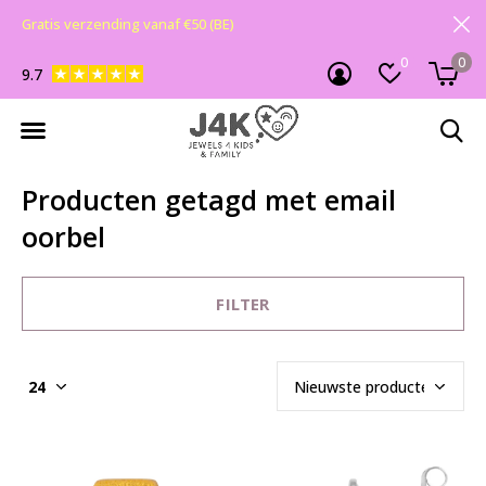
Gratis verzending vanaf €50 (BE)
0
0
9.7
Producten getagd met email
oorbel
FILTER