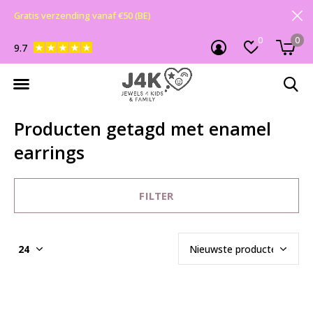
Gratis verzending vanaf €50 (BE)
0
0
9.7
Producten getagd met enamel
earrings
FILTER