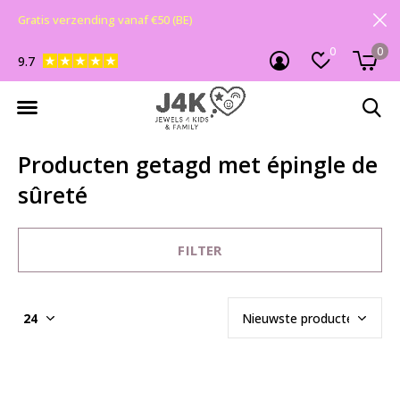
Gratis verzending vanaf €50 (BE)
0
0
9.7
Producten getagd met épingle de
sûreté
FILTER