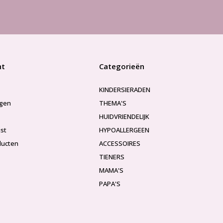
nt
Categorieën
KINDERSIERADEN
ngen
THEMA'S
HUIDVRIENDELIJK
jst
HYPOALLERGEEN
ducten
ACCESSOIRES
TIENERS
MAMA'S
PAPA'S