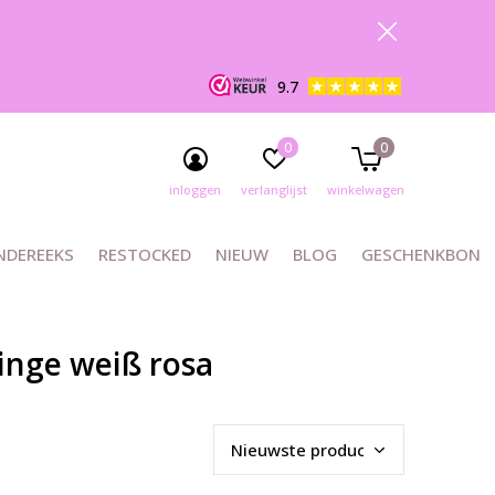
9.7
0
0
inloggen
verlanglijst
winkelwagen
NDEREEKS
RESTOCKED
NIEUW
BLOG
GESCHENKBON
inge weiß rosa