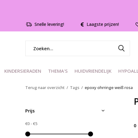
Snelle levering!
Laagste prijzen!
KINDERSIERADEN
THEMA'S
HUIDVRIENDELIJK
HYPOAL
Terug naar overzicht
Tags
epoxy ohrringe weiß rosa
Prijs
€0
-
€5
0