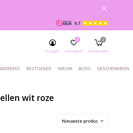
9.7
0
0
inloggen
verlanglijst
winkelwagen
NDEREEKS
RESTOCKED
NIEUW
BLOG
GESCHENKBON
llen wit roze