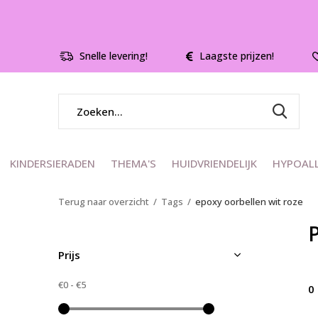
Snelle levering!
Laagste prijzen!
KINDERSIERADEN
THEMA'S
HUIDVRIENDELIJK
HYPOAL
Terug naar overzicht
Tags
epoxy oorbellen wit roze
Prijs
€0
-
€5
0