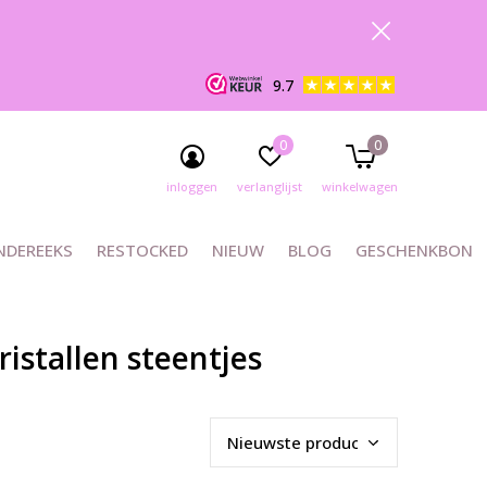
9.7
0
0
inloggen
verlanglijst
winkelwagen
NDEREEKS
RESTOCKED
NIEUW
BLOG
GESCHENKBON
istallen steentjes