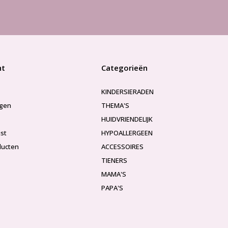
nt
Categorieën
KINDERSIERADEN
ngen
THEMA'S
HUIDVRIENDELIJK
jst
HYPOALLERGEEN
ducten
ACCESSOIRES
TIENERS
MAMA'S
PAPA'S