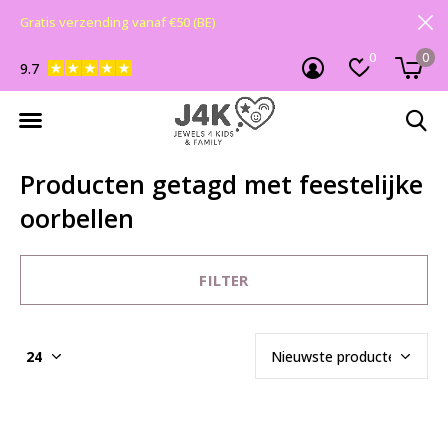
Gratis verzending vanaf €50 (BE)
0
0
9.7
Producten getagd met feestelijke
oorbellen
FILTER