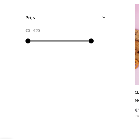
Prijs
€0
-
€20
CL
N
€
In