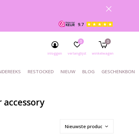
9.7
0
0
inloggen
verlanglijst
winkelwagen
NDEREEKS
RESTOCKED
NIEUW
BLOG
GESCHENKBON
 accessory