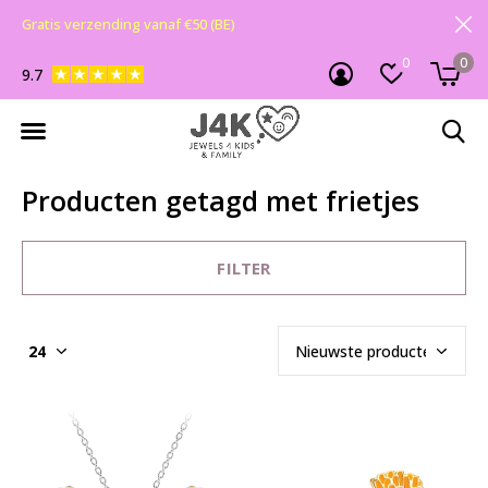
Gratis verzending vanaf €50 (BE)
0
0
9.7
Producten getagd met frietjes
FILTER