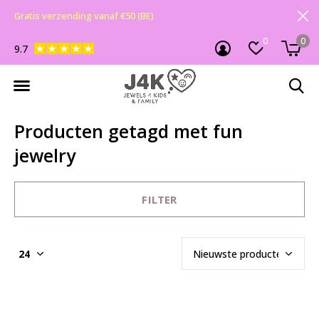
Gratis verzending vanaf €50 (BE)
0
0
9.7
Producten getagd met fun
jewelry
FILTER