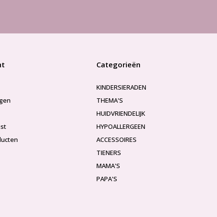
nt
Categorieën
KINDERSIERADEN
ngen
THEMA'S
HUIDVRIENDELIJK
jst
HYPOALLERGEEN
ducten
ACCESSOIRES
TIENERS
MAMA'S
PAPA'S