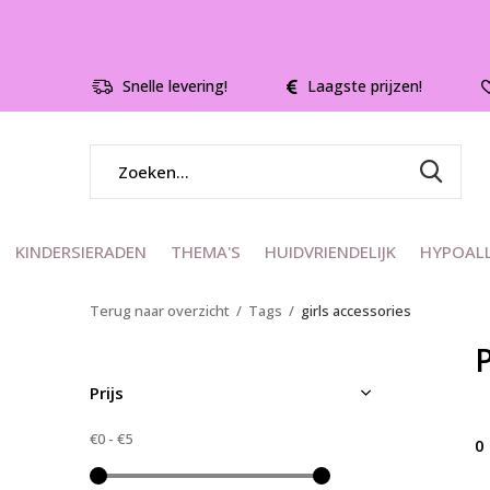
Snelle levering!
Laagste prijzen!
KINDERSIERADEN
THEMA'S
HUIDVRIENDELIJK
HYPOAL
Terug naar overzicht
Tags
girls accessories
P
Prijs
€0
-
€5
0