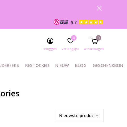
9.7
0
0
inloggen
verlanglijst
winkelwagen
NDEREEKS
RESTOCKED
NIEUW
BLOG
GESCHENKBON
ories