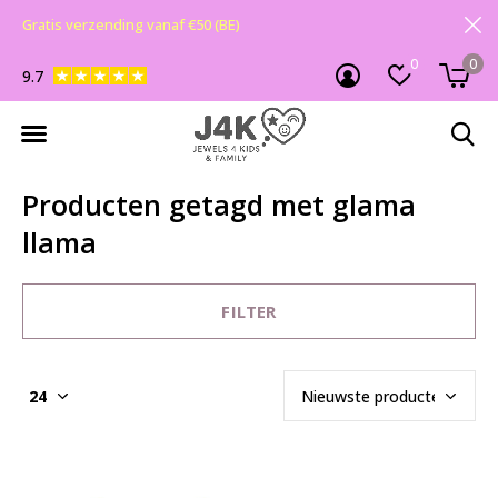
Gratis verzending vanaf €50 (BE)
0
0
9.7
Producten getagd met glama
llama
FILTER