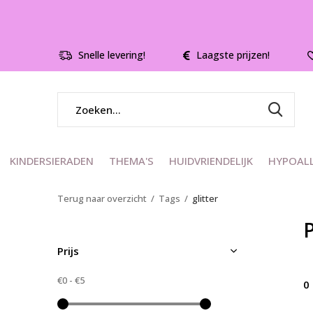
Snelle levering!
Laagste prijzen!
KINDERSIERADEN
THEMA'S
HUIDVRIENDELIJK
HYPOAL
Terug naar overzicht
Tags
glitter
Prijs
€0
-
€5
0