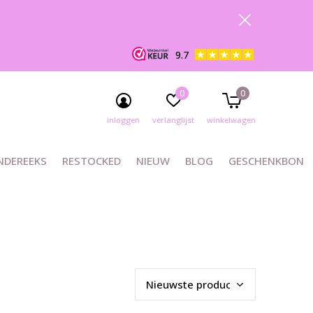
9.7
0
0
inloggen
verlanglijst
winkelwagen
NDEREEKS
RESTOCKED
NIEUW
BLOG
GESCHENKBON