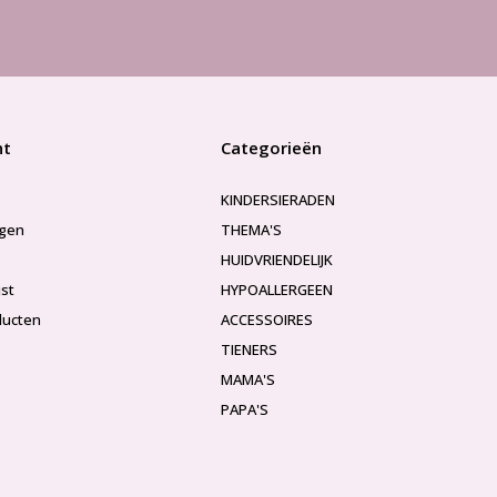
nt
Categorieën
KINDERSIERADEN
ngen
THEMA'S
HUIDVRIENDELIJK
jst
HYPOALLERGEEN
ducten
ACCESSOIRES
TIENERS
MAMA'S
PAPA'S